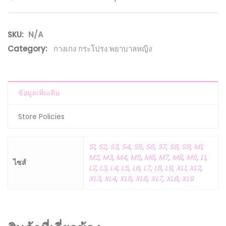
SKU:
N/A
Category:
กางเกง กระโปรง พยาบาลหญิง
ข้อมูลเพิ่มเติม
Store Policies
S1
,
S2
,
S3
,
S4
,
S5
,
S6
,
S7
,
S8
,
S9
,
M1
,
M2
,
M3
,
M4
,
M5
,
M6
,
M7
,
M8
,
M9
,
L1
,
ไซส์
L2
,
L3
,
L4
,
L5
,
L6
,
L7
,
L8
,
L9
,
XL1
,
XL2
,
XL3
,
XL4
,
XL5
,
XL6
,
XL7
,
XL8
,
XL9